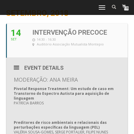
TOGGLE
170
SETEMBRO, 2018
NAVIGATION
14
INTERVENÇÃO PRECOCE
14:30 - 16:30
SET
Auditório Associação Mutualista Montepio
EVENT DETAILS
MODERAÇÃO: ANA MEIRA
Pivotal Response Treatment: Um estudo de caso em
Transtorno do Espectro Autista para aquisição de
linguagem
PATRÍCIA BARROS
Preditores de risco ambientais e relacionais das
perturbações específicas da linguagem (PEL)
VALÉRIA SOUSA-GOMES, SERGE PORTALIER, FILIPE NUNES