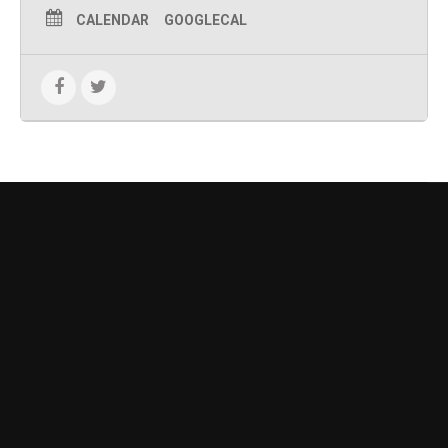
CALENDAR
GOOGLECAL
DEIXE UM COMENTÁRIO
O seu endereço de email não será publicado.
Campos obrigatórios
marcados com
*
Comentário
*