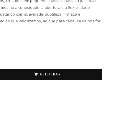
gos, cruzados em pequenos passos, passo a passo. O
mesmo a curiosidade, a abertura e a flexibilidade
ajustando com suavidade, subtileza, firmeza e
o ao que valorizamos, ao que para cada um de nós for
ADICIONAR