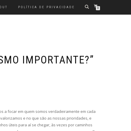
OUT
POLÍTICA DE PRIVACIDADE
0
ESMO IMPORTANTE?”
r-nos a focar em quem somos verdadeiramente em cada
 valorizamos e no que são as nossas prioridades, e
inhos úteis para aí se chegar, às vezes por caminhos