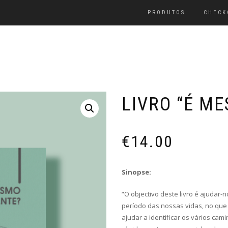
PRODUTOS
CHECK
LIVRO “É M
€
14.00
Sinopse:
“O objectivo deste livro é ajuda
período das nossas vidas, no que
ajudar a identificar os vários cam