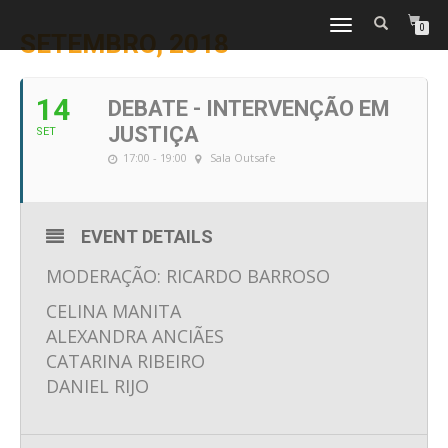
TOGGLE
0
SETEMBRO, 2018
NAVIGATION
14
DEBATE - INTERVENÇÃO EM
JUSTIÇA
SET
17:00 - 19:00
Sala Outsafe
EVENT DETAILS
MODERAÇÃO: RICARDO BARROSO
CELINA MANITA
ALEXANDRA ANCIÃES
CATARINA RIBEIRO
DANIEL RIJO