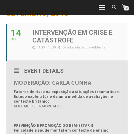
TOGGLE
170
SETEMBRO, 2018
NAVIGATION
14
INTERVENÇÃO EM CRISE E
CATÁSTROFE
SET
11:30 - 13:30
Sala Escola SaudávelMente
EVENT DETAILS
MODERAÇÃO: CARLA CUNHA
Fatores de risco na exposição a situações traumáticas:
Estudo exploratório de uma medida de avaliação no
contexto britânico
ALICE MURTEIRA MORGADO
PREVENÇÃO E PROMOÇÃO DO BEM-ESTAR II
Felicidade e saúde mental em contexto de ensino