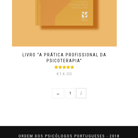
LIVRO “A PRÁTICA PROFISSIONAL DA
PSICOTERAPIA”
Avaliação
€
14.00
5.00
de 5
←
1
2
ORDEM DOS PSICÓLOGOS PORTUGUESES - 2018