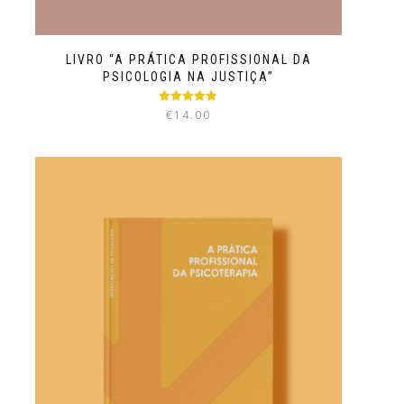
LIVRO “A PRÁTICA PROFISSIONAL DA
PSICOLOGIA NA JUSTIÇA”
Avaliação
€
14.00
5.00
de 5