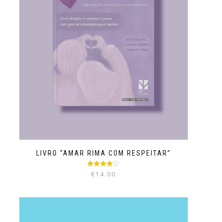
LIVRO “AMAR RIMA COM RESPEITAR”
Avaliação
€
14.00
4.00
de 5