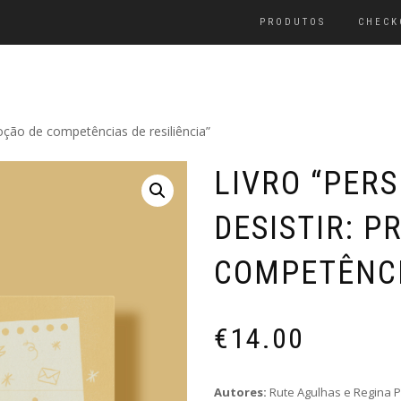
PRODUTOS
CHECK
moção de competências de resiliência”
LIVRO “PERS
DESISTIR: 
COMPETÊNCI
€
14.00
Autores:
Rute Agulhas e Regina P