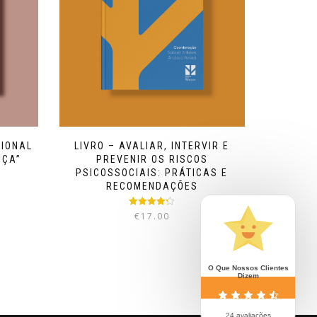
SIONAL
LIVRO – AVALIAR, INTERVIR E
IÇA”
PREVENIR OS RISCOS
PSICOSSOCIAIS: PRÁTICAS E
RECOMENDAÇÕES
Avaliação
€
17.00
4.22
de 5
O Que Nossos Clientes
Dizem
24 avaliações