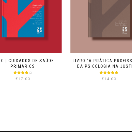
RO | CUIDADOS DE SAÚDE
LIVRO “A PRÁTICA PROFIS
PRIMÁRIOS
DA PSICOLOGIA NA JUST
Avaliação
Avaliação
€
17.00
€
14.00
4.00
de 5
5.00
de 5