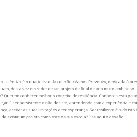
resiliência» é o quarto livro da coleção «Vamos Prevenir», dedicada à pre
uam, desta vez em redor de um projeto de final de ano muito ambicioso… 
a? Querem conhecer melhor o conceito de resiliência. Conheces esta palav
gir. É ser persistente e não desistir, aprendendo com a experiência e com
ança, aceitar as suas limitações e ter esperança. Ser resiliente é tudo isto
 de existir um projeto como este na tua escola? Fica aqui o desafio!